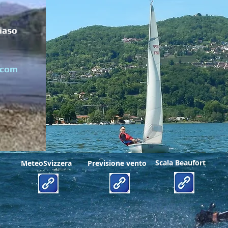
iaso
.com
Scala Beaufort
MeteoSvizzera
Previsione vento