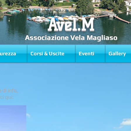
Avel.M
Associazione Vela Magliaso
curezza
Corsi & Uscite
Eventi
Gallery
di info,
i qui: