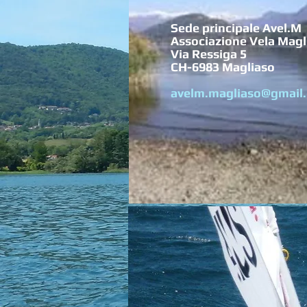
Sede principale Avel.M
Associazione Vela Magl
Via Ressiga 5
CH-6983 Magliaso
avelm.magliaso@gmail