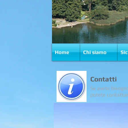
Home
Chi siamo
Si
Contatti
Se avete bisogno 
potete contattarc